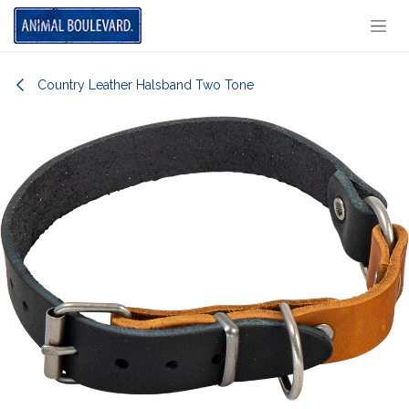
Overslaan naar inhoud
Country Leather Halsband Two Tone