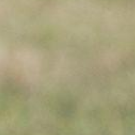
BARK AVENUE
Colliers, laisses et harnais pour chiens
DÉCOUVRIR ICI