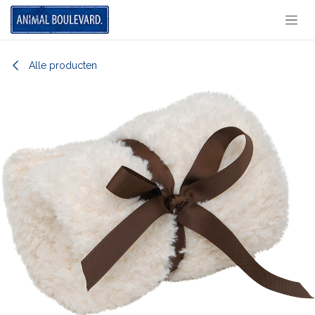
Overslaan naar inhoud
Alle producten