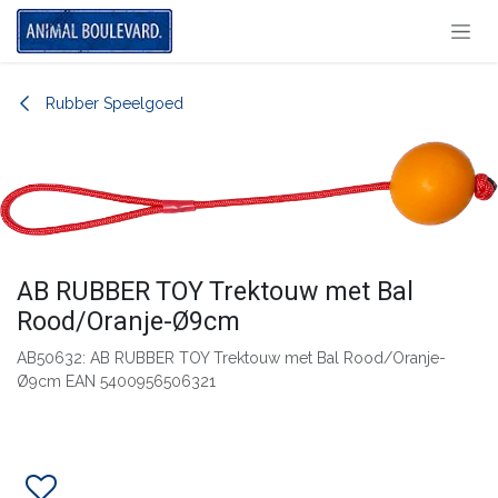
Overslaan naar inhoud
Rubber Speelgoed
​AB RUBBER TOY Trektouw met Bal
Rood/Oranje-Ø9cm
AB50632: AB RUBBER TOY Trektouw met Bal Rood/Oranje-
Ø9cm EAN 5400956506321