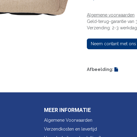
Algemene voorwaarden
Geld-terug-garantie van
Verzending: 2-3 werkda
Neem contant met ons
Afbeelding:
MEER INFORMATIE
Algemene Voorwaarden
Verzendkosten en levertijd