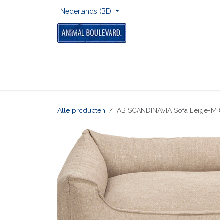
Overslaan naar inhoud
Nederlands (BE)
Home
Voor Onderweg
Om Te Spelen
Alle producten
AB SCANDINAVIA Sofa Beige-M