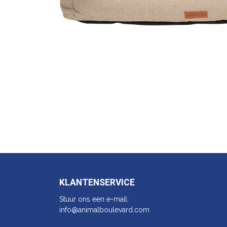
KLANTENSERVICE
Stuur ons een e-mail:
info@animalbo​ulevard.com