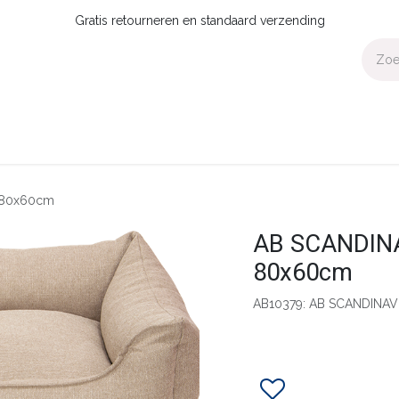
Gratis retourneren en standaard verzending
Voor Thuis
Collecties
Presale
OUTLET
Verdeler worden?
 80x60cm
AB SCANDINA
80x60cm
AB10379: AB SCANDINAV