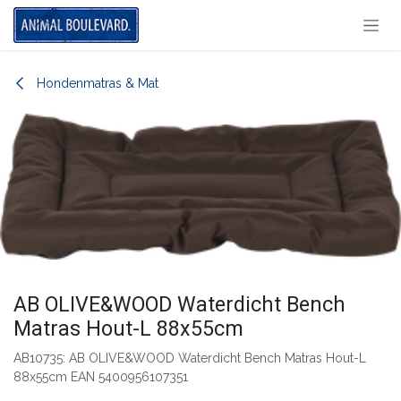
Overslaan naar inhoud
Hondenmatras & Mat
​AB OLIVE&WOOD Waterdicht Bench
Matras Hout-L 88x55cm
AB10735: AB OLIVE&WOOD Waterdicht Bench Matras Hout-L
88x55cm EAN 5400956107351