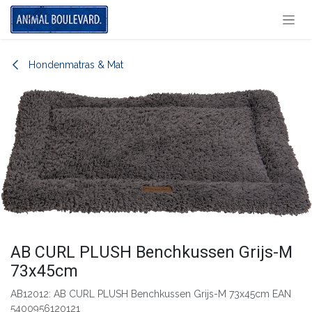
Overslaan naar inhoud
Hondenmatras & Mat
AB CURL PLUSH Benchkussen Grijs-M
73x45cm
AB12012: AB CURL PLUSH Benchkussen Grijs-M 73x45cm EAN
5400956120121