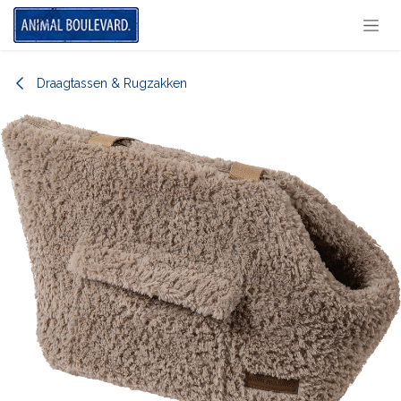
Overslaan naar inhoud
Draagtassen & Rugzakken