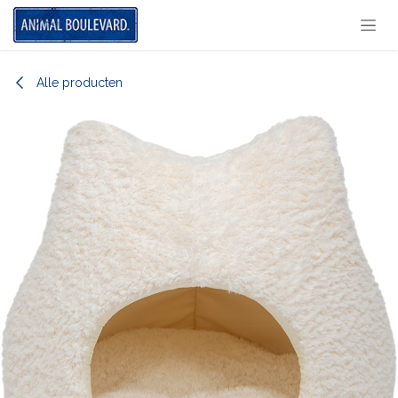
Overslaan naar inhoud
Alle producten