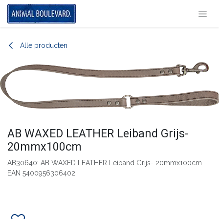
Overslaan naar inhoud
Alle producten
AB WAXED LEATHER Leiband Grijs-
20mmx100cm
AB30640: AB WAXED LEATHER Leiband Grijs- 20mmx100cm
EAN 5400956306402