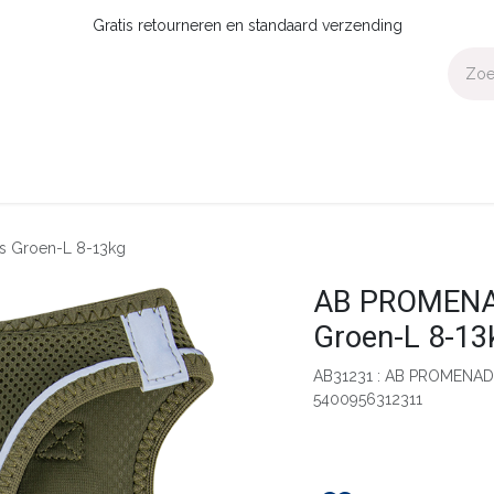
Gratis retourneren en standaard verzending
Voor Thuis
Collecties
Presale
OUTLET
Verdeler worden?
s Groen-L 8-13kg
AB PROMENAD
Groen-L 8-13
AB31231 : AB PROMENADE
5400956312311