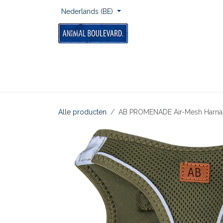
Overslaan naar inhoud
Nederlands (BE)
Home
Voor Onderweg
Om Te Spelen
Alle producten
AB PROMENADE Air-Mesh Harna