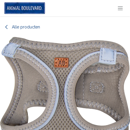
Overslaan naar inhoud
Alle producten