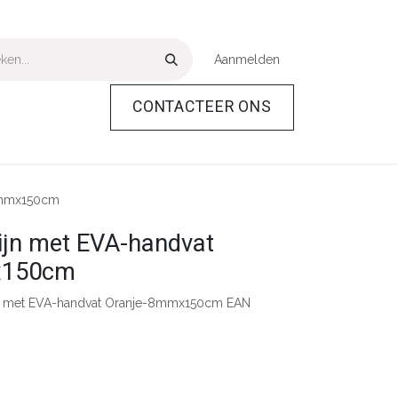
Aanmelden
CONTACTEER ONS
Over Ons
Help
8mmx150cm
jn met EVA-handvat
x150cm
n met EVA-handvat Oranje-8mmx150cm EAN