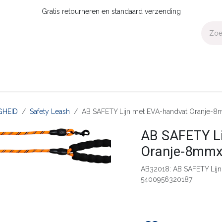
Gratis retourneren en standaard verzending
Voor Thuis
Collecties
Presale
OUTLET
Verdeler worden?
GHEID
Safety Leash
AB SAFETY Lijn met EVA-handvat Oranje-
AB SAFETY Li
Oranje-8mm
AB32018: AB SAFETY Lij
5400956320187