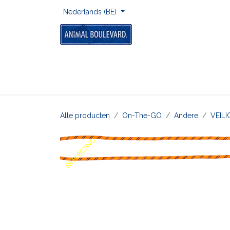
Overslaan naar inhoud
Nederlands (BE)
Home
Voor Onderweg
Om Te Spelen
Alle producten
On-The-GO
Andere
VEILI
REFLECTING