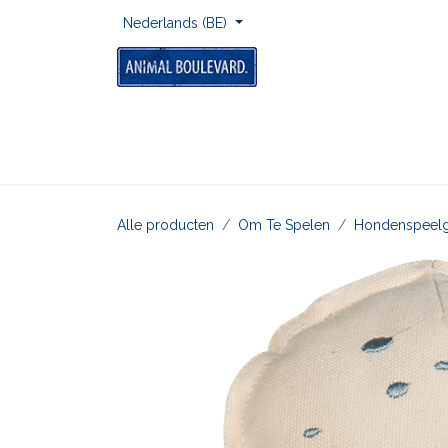
Overslaan naar inhoud
Nederlands (BE)
Home
Voor Onderweg
Om Te Spelen
Alle producten
​Om Te Spelen
​Hondenspeel