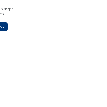
 30 dagen
gen
 op