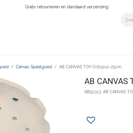
Gratis retourneren en standaard verzending
Voor Thuis
Collecties
Presale
OUTLET
Verdeler worden?
goed
Canvas Speelgoed
AB CANVAS TOY Octopus-25cm
AB CANVAS 
AB50313: AB CANVAS TO