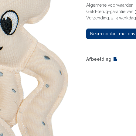
Algemene voorwaarden
Geld-terug-garantie van
Verzending: 2-3 werkda
Neem contant met ons
Afbeelding: