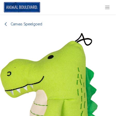
Overslaan naar inhoud
Canvas Speelgoed