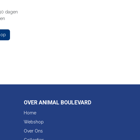
 30 dagen
gen
 op
OVER ANIMAL BOULEVARD
Home
Webshop
Over Ons