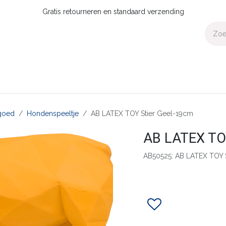
Gratis retourneren en standaard verzending
Voor Thuis
Collecties
Presale
OUTLET
Verdeler worden?
goed
Hondenspeeltje
AB LATEX TOY Stier Geel-19cm
AB LATEX TOY
AB50525: AB LATEX TOY 