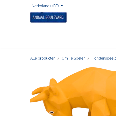
Overslaan naar inhoud
Nederlands (BE)
Home
Voor Onderweg
Om Te Spelen
Alle producten
​Om Te Spelen
​Hondenspeel