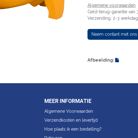
Algemene voorwaarden
Geld-terug-garantie van
Verzending: 2-3 werkda
Neem contant met ons
Afbeelding:
MEER INFORMATIE
Algemene Voorwaarden
Verzendkosten en levertijd
Hoe plaats ik een bestelling?