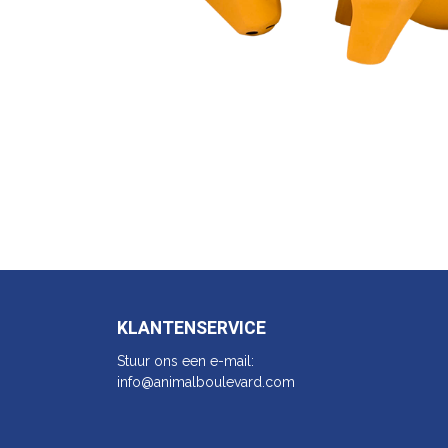
KLANTENSERVICE
Stuur ons een e-mail:
info@animalbo​ulevard.com