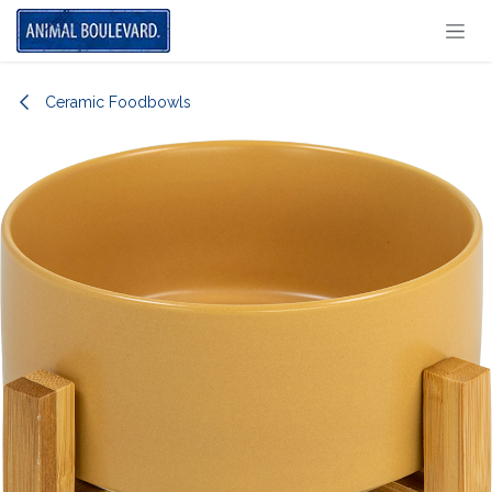
Overslaan naar inhoud
Ceramic Foodbowls