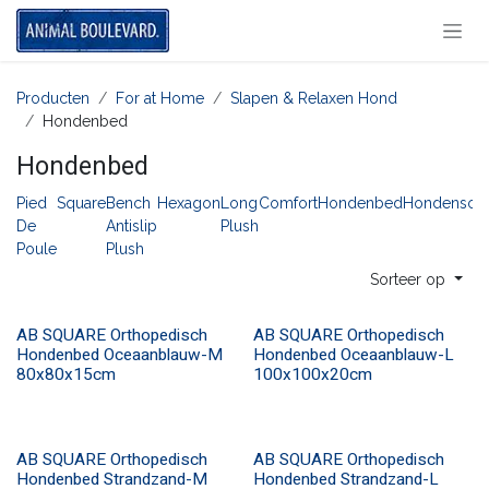
Overslaan naar inhoud
Producten
For at Home
Slapen & Relaxen Hond
Hondenbed
Hondenbed
Pied
Square
Bench
Hexagon
Long
Comfort
Hondenbed
Hondensofa
De
Antislip
Plush
Poule
Plush
Sorteer op
AB SQUARE Orthopedisch
AB SQUARE Orthopedisch
Hondenbed Oceaanblauw-M
Hondenbed Oceaanblauw-L
80x80x15cm
100x100x20cm
AB SQUARE Orthopedisch
AB SQUARE Orthopedisch
Hondenbed Strandzand-M
Hondenbed Strandzand-L