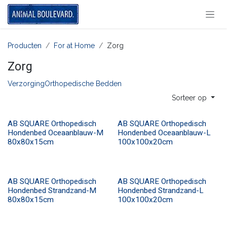
Overslaan naar inhoud
Producten
For at Home
Zorg
Zorg
Verzorging
Orthopedische Bedden
Sorteer op
AB SQUARE Orthopedisch
AB SQUARE Orthopedisch
Hondenbed Oceaanblauw-M
Hondenbed Oceaanblauw-L
80x80x15cm
100x100x20cm
AB SQUARE Orthopedisch
AB SQUARE Orthopedisch
Hondenbed Strandzand-M
Hondenbed Strandzand-L
80x80x15cm
100x100x20cm