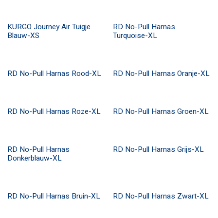
KURGO Journey Air Tuigje
RD No-Pull Harnas
ANTI PULL
Blauw-XS
Turquoise-XL
RD No-Pull Harnas Rood-XL
RD No-Pull Harnas Oranje-XL
ANTI PULL
ANTI PULL
RD No-Pull Harnas Roze-XL
RD No-Pull Harnas Groen-XL
ANTI PULL
ANTI PULL
RD No-Pull Harnas
RD No-Pull Harnas Grijs-XL
ANTI PULL
ANTI PULL
Donkerblauw-XL
RD No-Pull Harnas Bruin-XL
RD No-Pull Harnas Zwart-XL
ANTI PULL
ANTI PULL