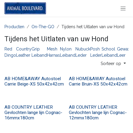
Overslaan naar inhoud
Producten
On-The-GO
Tijdens het Uitlaten van uw Hond
Tijdens het Uitlaten van uw Hond
Red
Country
Grip
Mesh
Nylon
Nubuck
Posh
School
Gewaxt
Dingo
Leather
Leiband
Harnas
Leiband
Leder
Leder
Leiband
Leer
Sorteer op
​​​AB HOME&AWAY Autostoel
​​​AB HOME&AWAY Autostoel
Carrie Beige-XS 50x42x42cm
Carrie Bruin-XS 50x42x42cm
AB COUNTRY LEATHER
AB COUNTRY LEATHER
Gevlochten lange lijn Cognac-
Gevlochten lange lijn Cognac-
16mmx180cm
12mmx180cm