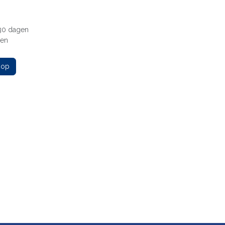
 30 dagen
gen
 op