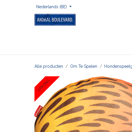
Overslaan naar inhoud
Nederlands (BE)
Home
Voor Onderweg
Om Te Spelen
Alle producten
​Om Te Spelen
​Hondenspeel
STRONG