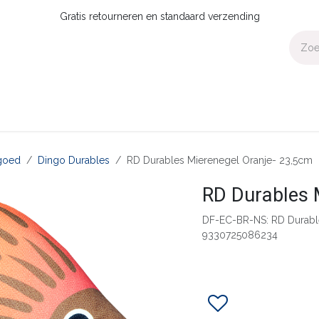
Gratis retourneren en standaard verzending
Voor Thuis
Collecties
Presale
OUTLET
Verdeler worden?
goed
Dingo Durables
RD Durables Mierenegel Oranje- 23,5cm
RD Durables 
DF-EC-BR-NS: RD Durabl
9330725086234