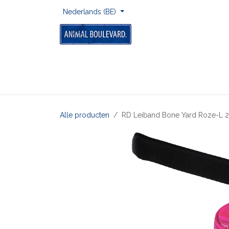
Overslaan naar inhoud
Nederlands (BE)
Home
Voor Onderweg
Om Te Spelen
Alle producten
RD Leiband Bone Yard Roze-L