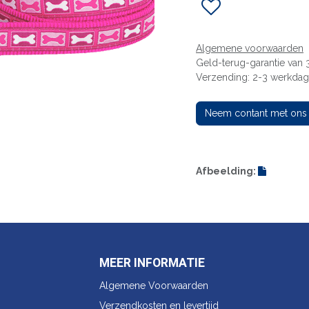
Algemene voorwaarden
Geld-terug-garantie van
Verzending: 2-3 werkda
Neem contant met ons
Afbeelding:
MEER INFORMATIE
Algemene Voorwaarden
Verzendkosten en levertijd