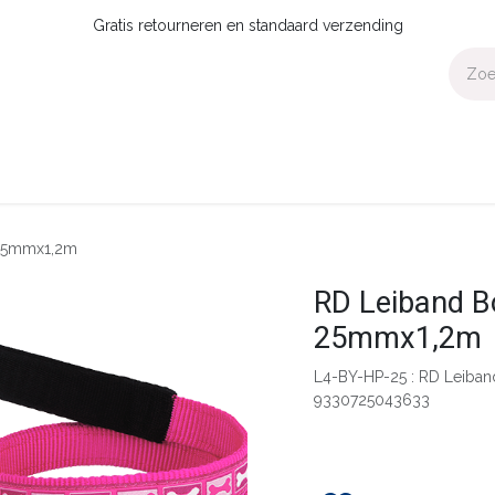
Gratis retourneren en standaard verzending
Voor Thuis
Collecties
Presale
OUTLET
Verdeler worden?
 25mmx1,2m
RD Leiband B
25mmx1,2m
L4-BY-HP-25 : RD Leiba
9330725043633