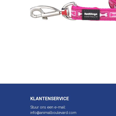
KLANTENSERVICE
Stuur ons een e-mail:
info@animalbo​ulevard.com