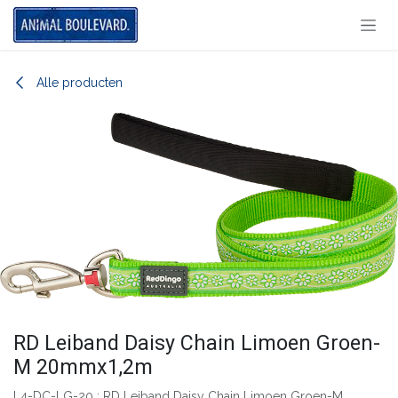
Overslaan naar inhoud
Alle producten
RD Leiband Daisy Chain Limoen Groen-
M 20mmx1,2m
L4-DC-LG-20 : RD Leiband Daisy Chain Limoen Groen-M