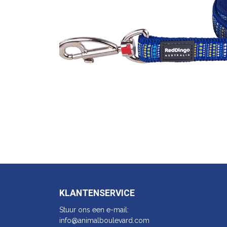
KLANTENSERVICE
Stuur ons een e-mail:
info@animalbo​ulevard.com