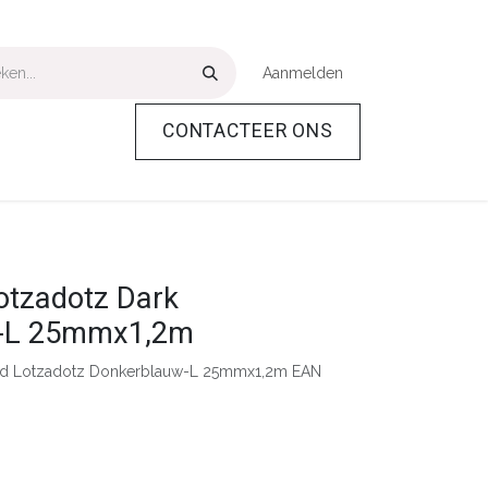
Aanmelden
CONTACTEER ONS
Over Ons
Help
otzadotz Dark
-L 25mmx1,2m
nd Lotzadotz Donkerblauw-L 25mmx1,2m EAN