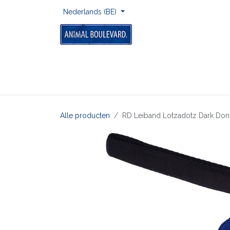
Overslaan naar inhoud
Nederlands (BE)
Home
Voor Onderweg
Om Te Spelen
Alle producten
RD Leiband Lotzadotz Dark Do