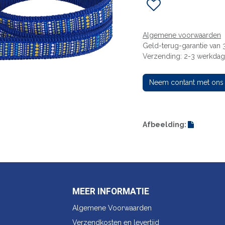
Algemene voorwaarden
Geld-terug-garantie van
Verzending: 2-3 werkda
Neem contant met ons
Afbeelding:
MEER INFORMATIE
Algemene Voorwaarden
Verzendkosten en levertijd