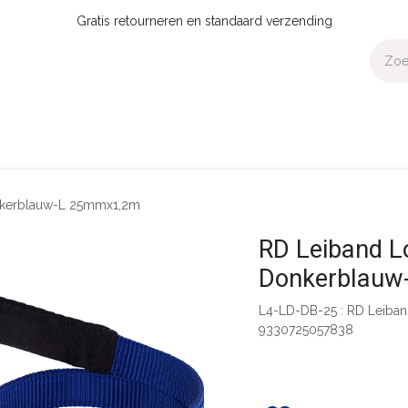
Gratis retourneren en standaard verzending
Voor Thuis
Collecties
Presale
OUTLET
Verdeler worden?
nkerblauw-L 25mmx1,2m
RD Leiband L
Donkerblauw
L4-LD-DB-25 : RD Leiba
9330725057838