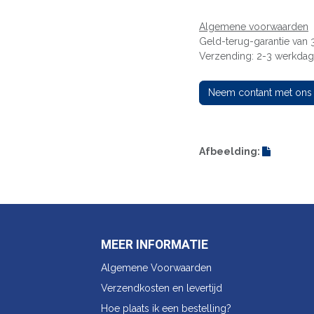
Algemene voorwaarden
Geld-terug-garantie van
Verzending: 2-3 werkda
Neem contant met ons
Afbeelding:
MEER INFORMATIE
Algemene Voorwaarden
Verzendkosten en levertijd
Hoe plaats ik een bestelling?