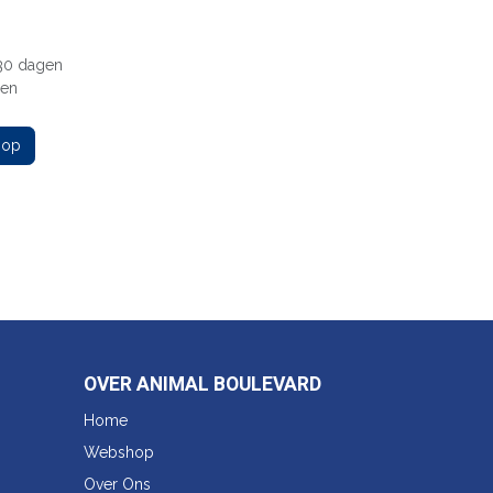
 30 dagen
gen
 op
OVER ANIMAL BOULEVARD
Home
Webshop
Over Ons