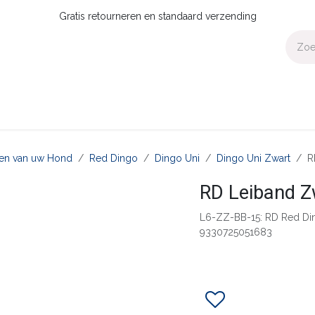
Gratis retourneren en standaard verzending
Voor Thuis
Collecties
Presale
OUTLET
Verdeler worden?
aten van uw Hond
Red Dingo
Dingo Uni
Dingo Uni Zwart
R
RD Leiband 
L6-ZZ-BB-15: RD Red Di
9330725051683