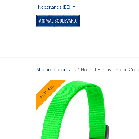
Overslaan naar inhoud
Nederlands (BE)
Home
Voor Onderweg
Om Te Spelen
Alle producten
RD No-Pull Harnas Limoen Gr
ANTI PULL