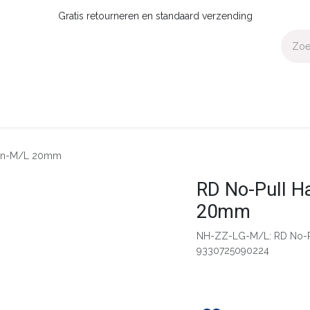
Gratis retourneren en standaard verzending
Voor Thuis
Collecties
Presale
OUTLET
Verdeler worden?
oen-M/L 20mm
RD No-Pull H
20mm
NH-ZZ-LG-M/L: RD No-P
9330725090224