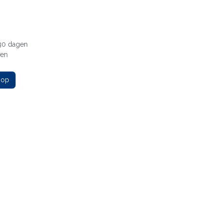
 30 dagen
gen
 op