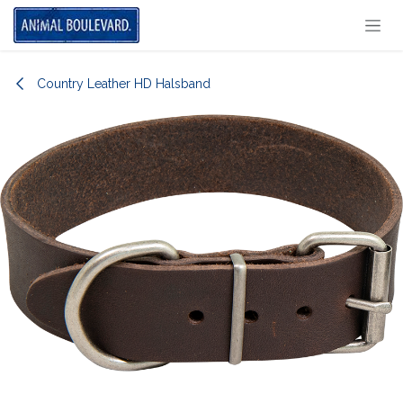
Overslaan naar inhoud
Country Leather HD Halsband