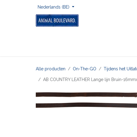
Overslaan naar inhoud
Nederlands (BE)
Home
Voor Onderweg
Om Te Spelen
Alle producten
On-The-GO
Tijdens het Uitl
AB COUNTRY LEATHER Lange lijn Bruin-16m