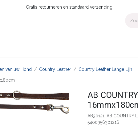
Gratis retourneren en standaard verzending
Voor Thuis
Collecties
Presale
OUTLET
Verdeler worden?
aten van uw Hond
Country Leather
Country Leather Lange Lijn
mx180cm
AB COUNTRY L
16mmx180c
AB30121: AB COUNTRY L
5400956301216