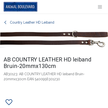
Overslaan naar inhoud
Country Leather HD Leiband
AB COUNTRY LEATHER HD leiband
Bruin-20mmx130cm
AB30123: AB COUNTRY LEATHER HD leiband Bruin-
20mmx130cm EAN 5400956301230