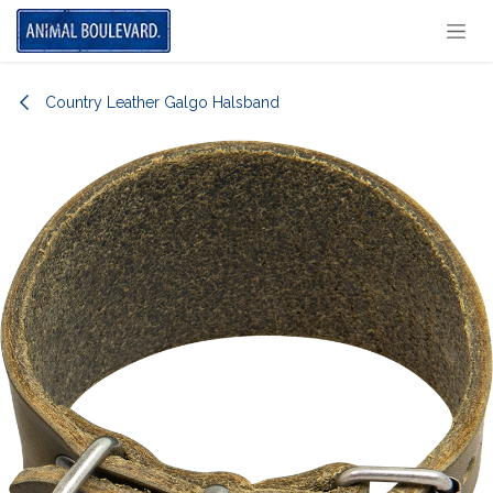
Overslaan naar inhoud
Country Leather Galgo Halsband