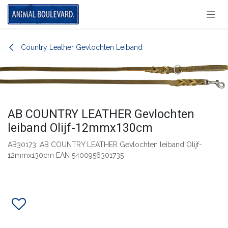
Overslaan naar inhoud
Country Leather Gevlochten Leiband
AB COUNTRY LEATHER Gevlochten
leiband Olijf-12mmx130cm
AB30173: AB COUNTRY LEATHER Gevlochten leiband Olijf-
12mmx130cm EAN 5400956301735