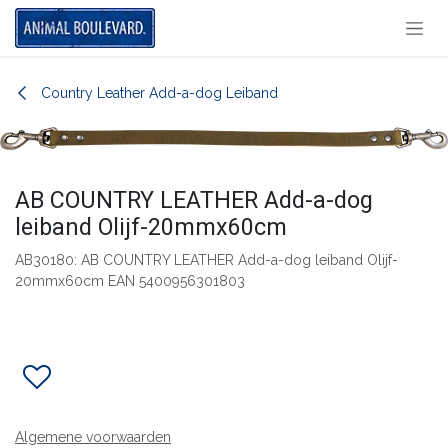
Overslaan naar inhoud
Country Leather Add-a-dog Leiband
AB COUNTRY LEATHER Add-a-dog
leiband Olijf-20mmx60cm
AB30180: AB COUNTRY LEATHER Add-a-dog leiband Olijf-
20mmx60cm EAN 5400956301803
Algemene voorwaarden