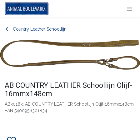
Overslaan naar inhoud
Country Leather Schoollijn
AB COUNTRY LEATHER Schoollijn Olijf-
16mmx148cm
AB30183: AB COUNTRY LEATHER Schoollijn Olijf-16mmx148cm
EAN 5400956301834