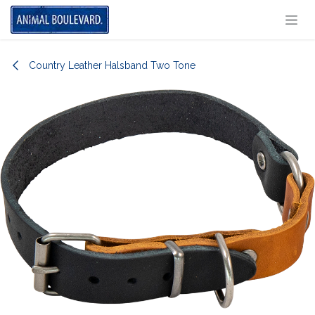
Overslaan naar inhoud
Country Leather Halsband Two Tone