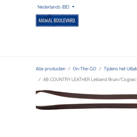
Overslaan naar inhoud
Nederlands (BE)
Home
Voor Onderweg
Om Te Spelen
Alle producten
On-The-GO
Tijdens het Uitl
AB COUNTRY LEATHER Leiband Bruin/Cogna