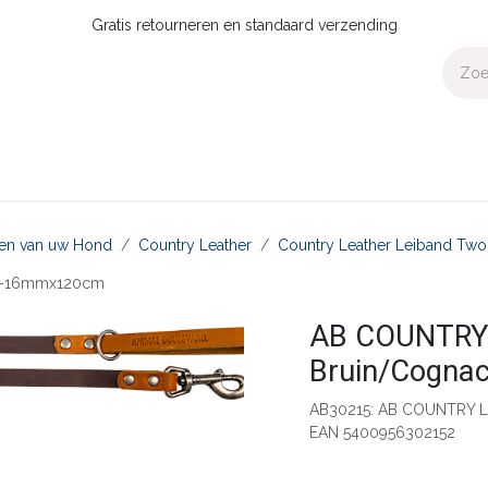
Gratis retourneren en standaard verzending
Voor Thuis
Collecties
Presale
OUTLET
Verdeler worden?
aten van uw Hond
Country Leather
Country Leather Leiband Two
c-16mmx120cm
AB COUNTRY 
Bruin/Cogn
AB30215: AB COUNTRY 
EAN 5400956302152