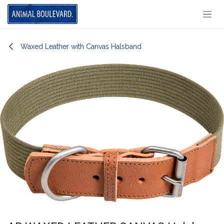
Overslaan naar inhoud
Waxed Leather with Canvas Halsband