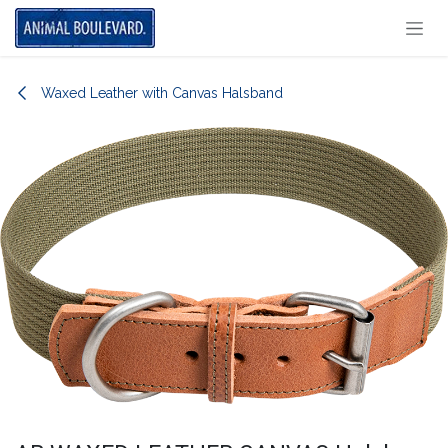
Overslaan naar inhoud
Waxed Leather with Canvas Halsband