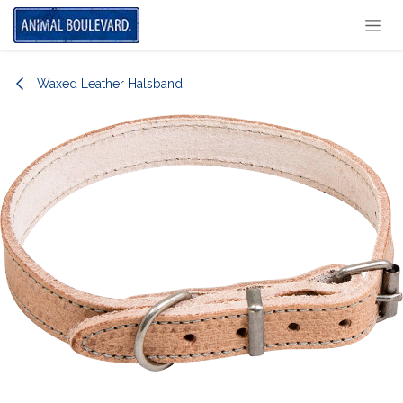
Overslaan naar inhoud
Waxed Leather Halsband