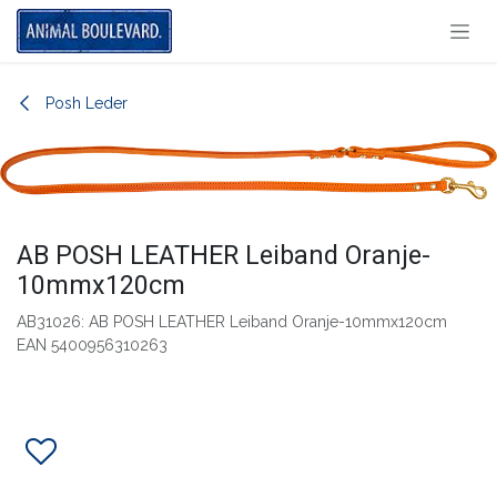
Overslaan naar inhoud
Posh Leder
AB POSH LEATHER Leiband Oranje-
10mmx120cm
AB31026: AB POSH LEATHER Leiband Oranje-10mmx120cm
EAN 5400956310263