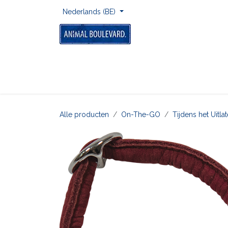
Overslaan naar inhoud
Nederlands (BE)
Home
Voor Onderweg
Om Te Spelen
Alle producten
On-The-GO
Tijdens het Uitl