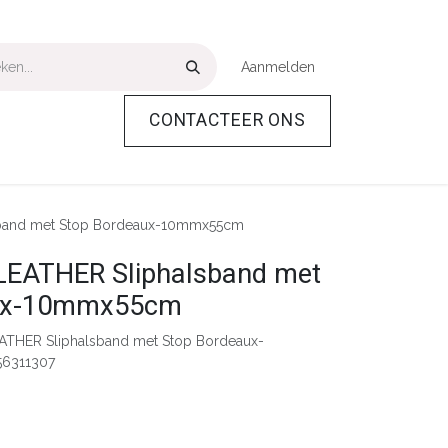
Aanmelden
CONTACTEER ONS
Over Ons
Help
band met Stop Bordeaux-10mmx55cm
EATHER Sliphalsband met
aux-10mmx55cm
THER Sliphalsband met Stop Bordeaux-
6311307