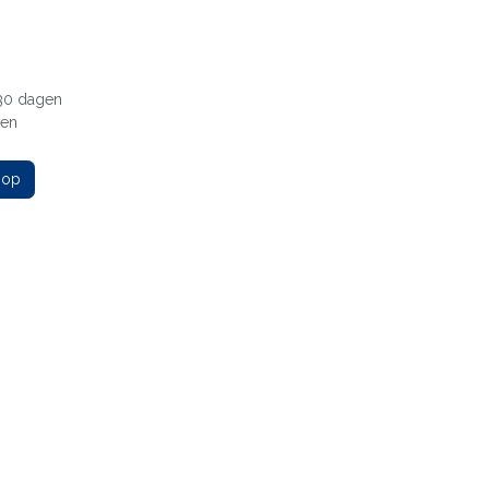
 30 dagen
gen
 op