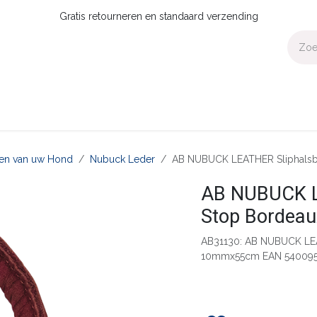
Gratis retourneren en standaard verzending
Voor Thuis
Collecties
Presale
OUTLET
Verdeler worden?
aten van uw Hond
Nubuck Leder
AB NUBUCK LEATHER Sliphals
AB NUBUCK L
Stop Borde
AB31130: AB NUBUCK LEA
10mmx55cm EAN 540095