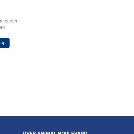
 30 dagen
gen
 op
OVER ANIMAL BOULEVARD