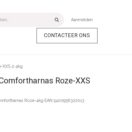
Aanmelden
CONTACTEER ONS
Over Ons
Help
e-XXS 2-4kg
 Comfortharnas Roze-XXS
omfortharnas Roze-4kg EAN 5400956322013