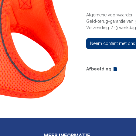
Algemene voorwaarden
Geld-terug-garantie van
Verzending: 2-3 werkda
Neem contant met ons
Afbeelding:
MEER INFORMATIE