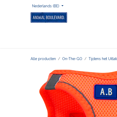
Overslaan naar inhoud
Nederlands (BE)
Home
Voor Onderweg
Om Te Spelen
Alle producten
On-The-GO
Tijdens het Uitl