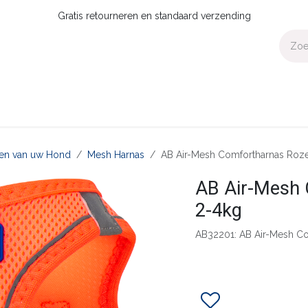
Gratis retourneren en standaard verzending
Voor Thuis
Collecties
Presale
OUTLET
Verdeler worden?
aten van uw Hond
Mesh Harnas
AB Air-Mesh Comfortharnas Roz
AB Air-Mesh
2-4kg
AB32201: AB Air-Mesh C