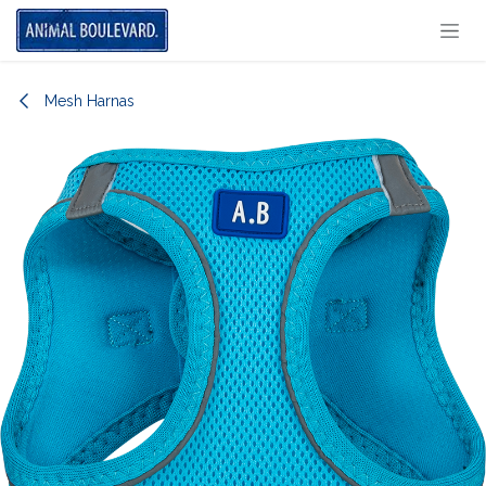
Overslaan naar inhoud
Mesh Harnas