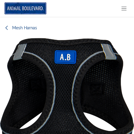
Overslaan naar inhoud
Mesh Harnas