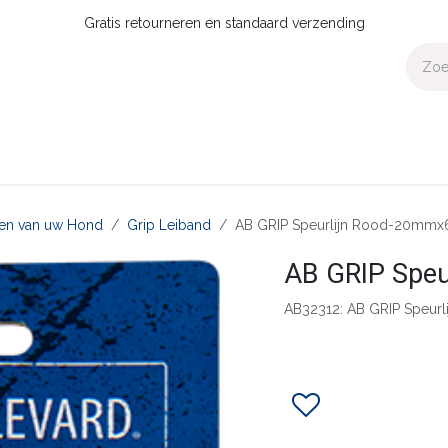
Gratis retourneren en standaard verzending
Voor Thuis
Collecties
Presale
OUTLET
Verdeler worden?
aten van uw Hond
Grip Leiband
AB GRIP Speurlijn Rood-20mm
AB GRIP Spe
AB32312: AB GRIP Speu