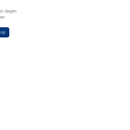
 30 dagen
gen
 op