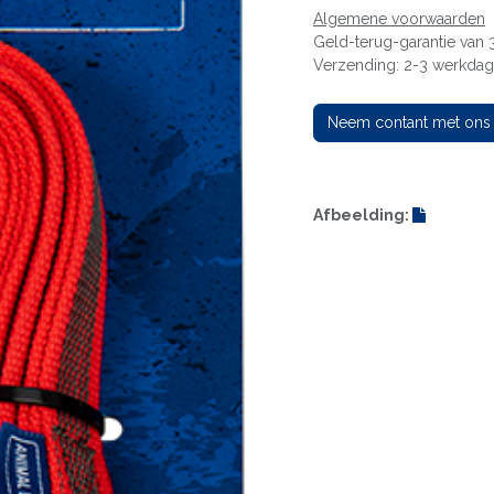
Algemene voorwaarden
Geld-terug-garantie van
Verzending: 2-3 werkda
Neem contant met ons
Afbeelding: