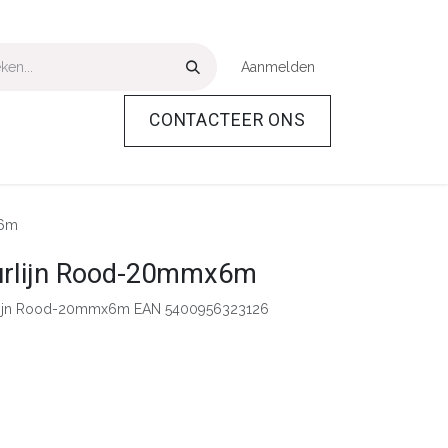
Aanmelden
CONTACTEER ONS
Over Ons
Help
x6m
urlijn Rood-20mmx6m
rlijn Rood-20mmx6m EAN 5400956323126