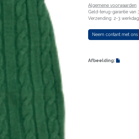
Algemene voorwaarden
Geld-terug-garantie van
Verzending: 2-3 werkda
Neem contant met ons
Afbeelding: