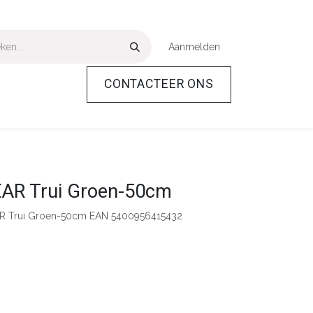
Aanmelden
CONTACTEER ONS
Over Ons
Help
m
R Trui Groen-50cm
 Trui Groen-50cm EAN 5400956415432