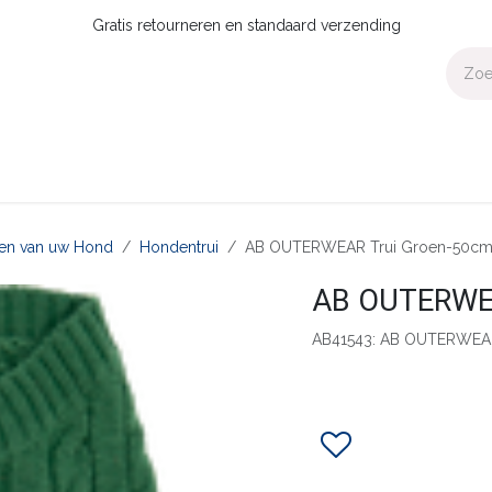
Gratis retourneren en standaard verzending
Voor Thuis
Collecties
Presale
OUTLET
Verdeler worden?
aten van uw Hond
Hondentrui
AB OUTERWEAR Trui Groen-50c
AB OUTERWEA
AB41543: AB OUTERWEAR