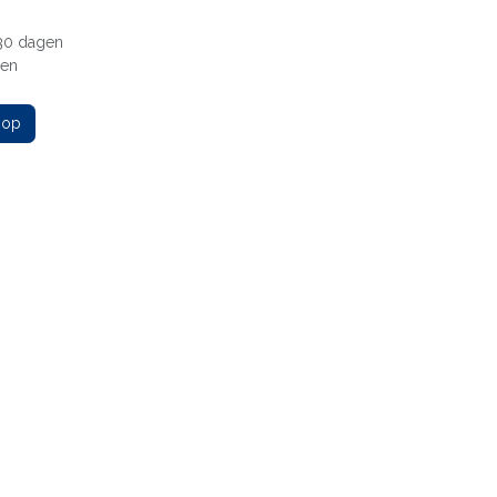
 30 dagen
gen
 op