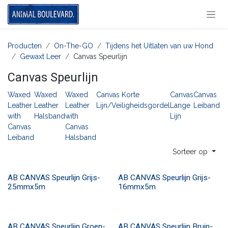
Overslaan naar inhoud
Producten
On-The-GO
Tijdens het Uitlaten van uw Hond
Gewaxt Leer
Canvas Speurlijn
Canvas Speurlijn
Waxed
Waxed
Waxed
Canvas Korte
Canvas
Canvas
Ca
Leather
Leather
Leather
Lijn/Veiligheidsgordel
Lange
Leiband
Sp
with
Halsband
with
Lijn
Canvas
Canvas
Leiband
Halsband
Sorteer op
AB CANVAS Speurlijn Grijs-
AB CANVAS Speurlijn Grijs-
25mmx5m
16mmx5m
AB CANVAS Speurlijn Groen-
AB CANVAS Speurlijn Bruin-