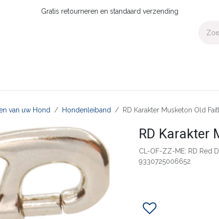
Gratis retourneren en standaard verzending
Voor Thuis
Collecties
Presale
OUTLET
Verdeler worden?
aten van uw Hond
Hondenleiband
RD Karakter Musketon Old Fai
RD Karakter 
CL-OF-ZZ-ME: RD Red Di
9330725006652