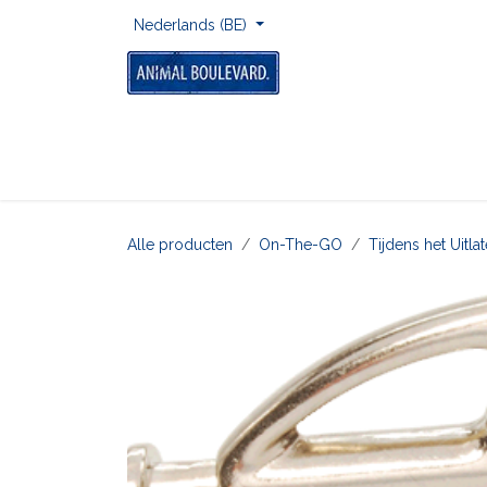
Overslaan naar inhoud
Nederlands (BE)
Home
Voor Onderweg
Om Te Spelen
Alle producten
On-The-GO
Tijdens het Uitl