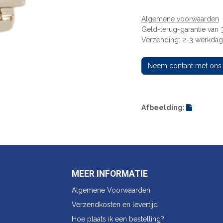
Algemene voorwaarden
Geld-terug-garantie van
Verzending: 2-3 werkda
Neem contant met ons
Afbeelding:
MEER INFORMATIE
Algemene Voorwaarden
Verzendkosten en levertijd
Hoe plaats ik een bestelling?