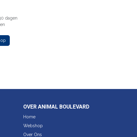
 30 dagen
gen
 op
OVER ANIMAL BOULEVARD
Home
Webshop
Over Ons