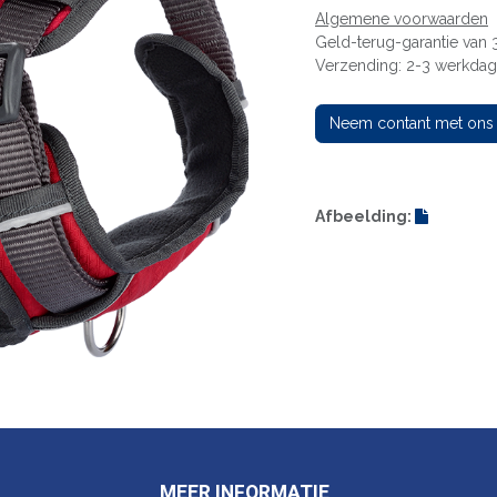
Algemene voorwaarden
Geld-terug-garantie van
Verzending: 2-3 werkda
Neem contant met ons
Afbeelding:
MEER INFORMATIE