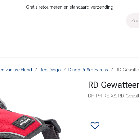
Gratis retourneren en standaard verzending
Voor Thuis
Collecties
Presale
OUTLET
Verdeler worden?
aten van uw Hond
Red Dingo
Dingo Puffer Harnas
RD Gewatt
RD Gewattee
DH-PH-RE-XS: RD Gewat