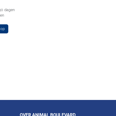
 30 dagen
gen
 op
OVER ANIMAL BOULEVARD