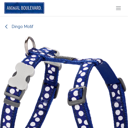
Overslaan naar inhoud
Dingo Motif