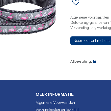
Algemene voorwaarden
Geld-terug-garantie van
Verzending: 2-3 werkda
Neem contant met ons
Afbeelding:
MEER INFORMATIE
Algemene Voorwaarden
Verzendkosten en levertijd