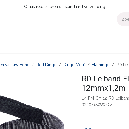
Gratis retourneren en standaard verzending
Voor Thuis
Collecties
Presale
OUTLET
Verdeler worden?
aten van uw Hond
Red Dingo
Dingo Motif
Flamingo
RD Lei
RD Leiband F
12mmx1,2m
L4-FM-GY-12: RD Leiban
9330725080416