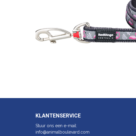
KLANTENSERVICE
Stuur ons een e-mail:
info@animalbo​ulevard.com