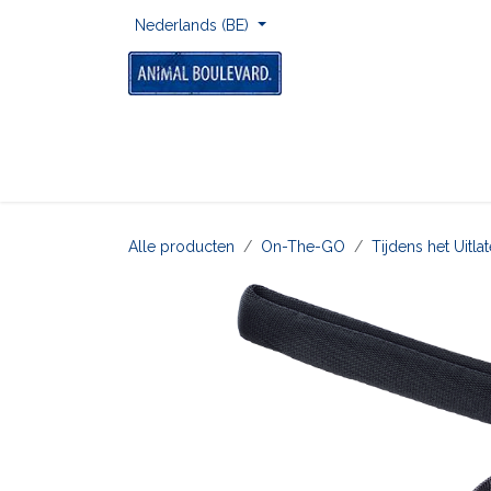
Overslaan naar inhoud
Nederlands (BE)
Home
Voor Onderweg
Om Te Spelen
Alle producten
On-The-GO
Tijdens het Uitl